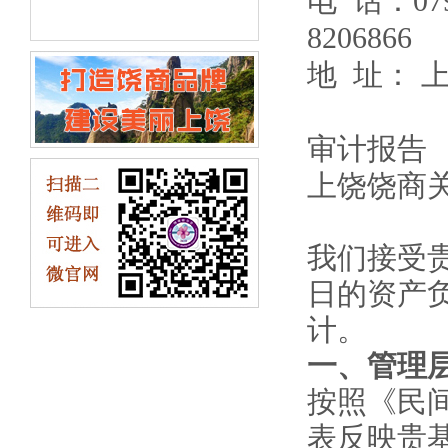
电 话：0
8206866
地 址： 
赣永鑫
审计报告
上饶饶商
我们接受贵
日的资产负
计。
一、管理
按照《民
表反映贵