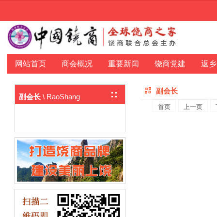
网站首页
商会概况
重要新闻
饶商党建
返乡
副会长
\ RaoShang
副会长
首页
上一页