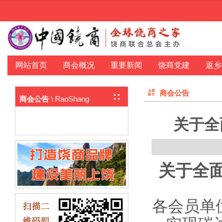
网站首页
商会概况
重要新闻
饶商党建
返乡
商会公告
\ RaoShang
商会公告
关于全
关于
全
各会员单